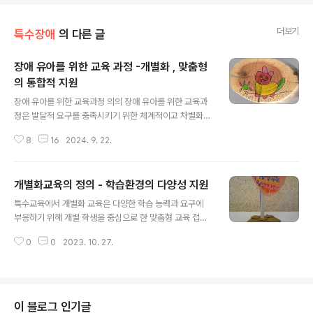
더보기
특수장애
의 다른 글
장애 유아를 위한 교육 과정 -개별화 , 맞춤형
의 통합적 지원
글 내용
장애 유아를 위한 교육과정 의의 장애 유아를 위한 교육과
정은 발달적 요구를 충족시키기 위한 체계적이고 차별화된
교육적 접근을 제공하는 데 매우 중요한 역할을 한다. 일반
8
16
2024. 9. 22.
유아와 달리, 장애 유아는 발달 과정에서 다양한 어려움과
독특한 요구를 경험하기 때문에, 그에 맞는 개별화된 교육
이 필요하다. 장애 유아의 발달적 특성에 맞춘 교육과정은
개별화교육의 정의 - 학습환경의 다양성 지원
그들이 각자의 잠재력을 최대한 발휘하고, 자립적인 생활
글 내용
을 영위할 수 있도록 돕는 것을 목표로 한다. 1) 발달 수
특수교육에서 개별화 교육은 다양한 학습 능력과 요구에
준 장애 유아의 교육과정은 유아의 발달 수준을 세심하게
부응하기 위해 개별 학생을 중심으로 한 맞춤형 교육 접근
고려하여 각 유아에게 적합한 학습 내용을 제공하며, 다양
방식을 의미한다. 이러한 접근은 일반 교육 환경에서 학습
한 교수 전략과 도구를 통해 교육이 진행된다. 이러한 교육
0
0
2023. 10. 27.
하는 학생들과는 다르게, 학습 어려움, 발달 지체, 장애, 학
은 단순한 지식 전달을 넘어, 유아가 사회적 상호작용을 원
습 장애 등 특별한 교육적 요구를 가진 학생들을 위한 것이
활히 할 수 있도록 사회성 발달을..
다. 개별화교육 계획이라는 개념과 용어는 나라마다 상이
하지만, 우리나라의 경우는 ‘개별화교육’, ‘개별화교육계획’,
‘개별화교육 프로그램’, ‘개별화 지도계획’, ‘개별화 지도 프
이 블로그 인기글