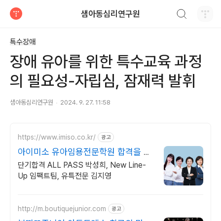
검색하기
샘아동심리연구원
티스토리
특수장애
장애 유아를 위한 특수교육 과정
의 필요성-자립심, 잠재력 발휘
샘아동심리연구원
2024. 9. 27. 11:58
https://www.imiso.co.kr/
광고
아이미소 유아임용전문학원 합격을 위
한 하반기 패키지
단기합격 ALL PASS 박성희, New Line-
Up 임팩트팀, 유특전문 김지영
http://m.boutiquejunior.com
광고