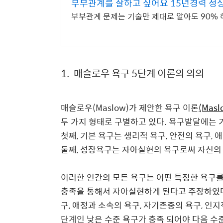
부부관계를 잘하고 싶어요 15년경력 성
부부관계 문제는 기술만 제대로 알아도 90% 
1. 매슬로우
욕구 5단계 이론의 의의
매슬로우
(Maslow)가 제안한
욕구 이론
(Masl
두 가지 형태로 구별하고 있다
.
욕구발달에는 
첫째, 기본 욕구는 생리적 욕구, 안전의 욕구,
둘째, 성장욕구는 자아실현의 욕구로써 자신의
이러한 인간의
모든 욕구는 어떤 특정한 욕구
충족을 통해서 자아실현하게 된다고 주장하였
구
,
애정과 소속의 욕구
,
자기존중의 욕구
,
인지
단계인 낮은 수준 욕구가 충족 되어야 다음 수