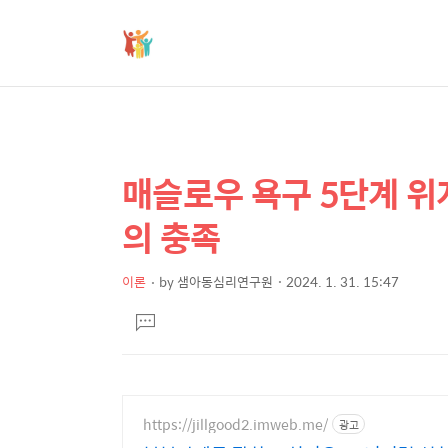
매슬로우 욕구 5단계 위
상
본
문
세
의 충족
제
컨
목
텐
이론
by
샘아동심리연구원
2024. 1. 31. 15:47
본
츠
댓
문
글
달
기
https://jillgood2.imweb.me/
광고