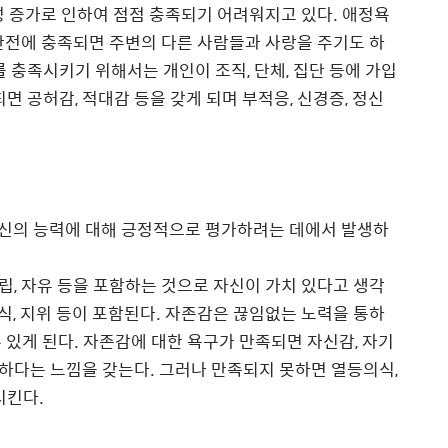
성 증가로 인하여 점점 충족되기 어려워지고 있다
. 애정욕
안전에 충족되면 주변의 다른 사람들과 사랑을 주기도 하
를 충족시키기 위해서는 개인이 조직
,
단체
,
집단 등에 가입
되면 공허감
,
적대감 등을 갖게 되며 부적응
,
신경증
,
정신
신의 능력에 대해 긍정적으로 평가하려는 데에서 발생하
립
,
자유 등을 포함하는 것으로 자신이 가치 있다고 생각
식
,
지위 등이 포함된다
.
자존감은 끊임없는 노력을 통하
 있게 된다
.
자존감에 대한 욕구가 만족되면 자신감
,
자기
하다는 느낌을 갖는다
.
그러나 만족되지 못하면 열등의식
,
시킨다
.