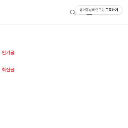
샘아동심리연구원
구독하기
검
메
색
뉴
추
인기글
가
정
최신글
보