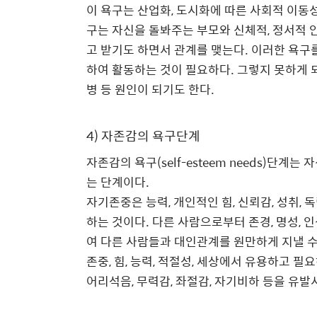
이 욕구는 산업화
,
도시화에 따른 사회적 이동
구는
자신을 돌봐주는 부모와 신체적
,
정서적 
고 받기도 하면서 관계를 맺는다
.
이러한 욕구
하여 활동하는 것이 필요하다
.
그렇지 못하게 
병 등 원인이 되기도 한다
.
4)
자존감의 욕구단계
자존감의 욕구
(self-esteem needs)
단계는 자
는 단계이다
.
자기존중은 능력
,
개인적인 힘
,
신뢰감
,
성취
,
독
하는 것이다
.
다른 사람으로부터 존경
,
명성
,
인
여 다른 사람들과 대인관계를 원만하게 지낼 수
존중
,
힘
,
능력
,
적절성
,
세상에서 유용하고 필요
어리석음
,
무력감
,
좌절감
,
자기비하 등을 유발